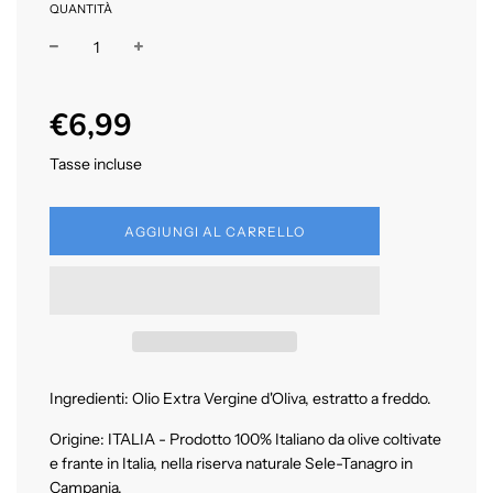
QUANTITÀ
Prezzo
Prezzo
€6,99
di
regolare
vendita
Tasse incluse
C
AGGIUNGI AL CARRELLO
A
R
I
C
A
M
E
N
Ingredienti: Olio Extra Vergine d'Oliva, estratto a freddo.
T
O
.
Origine: ITALIA - Prodotto 100% Italiano da olive coltivate
.
e frante in Italia, nella riserva naturale Sele-Tanagro in
.
Campania.