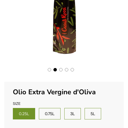
Olio Extra Vergine d'Oliva
SIZE
0.25L
0.75L
3L
5L